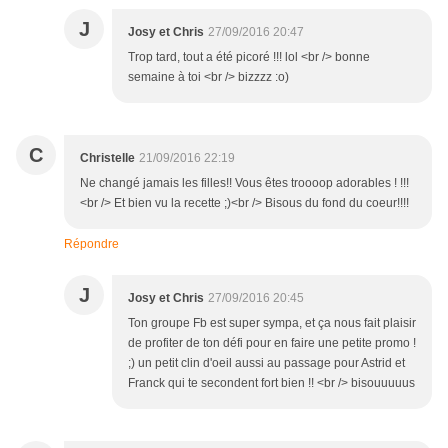
J
Josy et Chris
27/09/2016 20:47
Trop tard, tout a été picoré !!! lol <br /> bonne
semaine à toi <br /> bizzzz :o)
C
Christelle
21/09/2016 22:19
Ne changé jamais les filles!! Vous êtes troooop adorables ! !!!
<br /> Et bien vu la recette ;)<br /> Bisous du fond du coeur!!!!
Répondre
J
Josy et Chris
27/09/2016 20:45
Ton groupe Fb est super sympa, et ça nous fait plaisir
de profiter de ton défi pour en faire une petite promo !
;) un petit clin d'oeil aussi au passage pour Astrid et
Franck qui te secondent fort bien !! <br /> bisouuuuus