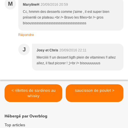
M
MarylineH
20/09/2016 20:59
Cc, hmmm des desserts comme j'aime , il est super bien
présenté ce plateau.<br /> Bravo les filles<br /> gros
bisoussssssssssssssssssssssssssssssss
Répondre
J
Josy et Chris
20/09/2016 22:11
Merciiiii !! un dessert ligth plein de vitamines !! allez
allez, il faut picorer ! ;)<br /> bisouuuuuus
< rillettes de sardines au
saucisson de poulet >
whisky
Hébergé par Overblog
Top articles