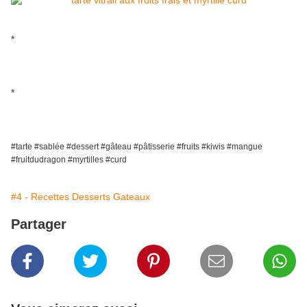
*
*
#tarte #sablée #dessert #gâteau #pâtisserie #fruits #kiwis #mangue
#fruitdudragon #myrtilles #curd
#4 - Recettes Desserts Gateaux
Partager