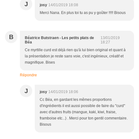
J
josy
14/01/2019 18:08
Merci Nana. En plus toi tu as pu y goûter !!!!! Bisous
B
Béatrice Butstraen - Les petits plats de
13/01/2019
Béa
18:27
Ce myrtille curd est déjà rien qu'à lui bien original et quant à
la présentation je reste sans voie, c'est ingénieux, créatif et
magnifique. Bises
Répondre
J
josy
14/01/2019 18:06
Cc Béa, en gardant les mêmes proportions
d'ingrédients il est aussi possible de faire du "curd"
avec d'autres fruits (mangue, kaki, kiwi, fraise,
framboise etc...) . Merci pour ton gentil commentaire.
Bisous