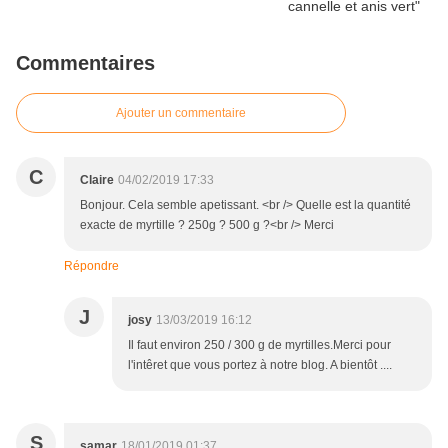
Commentaires
Ajouter un commentaire
C
Claire
04/02/2019 17:33
Bonjour. Cela semble apetissant. <br /> Quelle est la quantité
exacte de myrtille ? 250g ? 500 g ?<br /> Merci
Répondre
J
josy
13/03/2019 16:12
Il faut environ 250 / 300 g de myrtilles.Merci pour
l'intêret que vous portez à notre blog. A bientôt ....
S
samar
18/01/2019 01:37