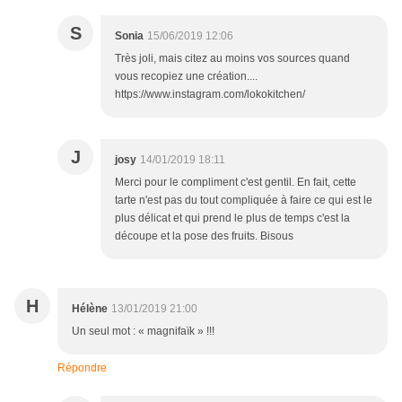
S
Sonia
15/06/2019 12:06
Très joli, mais citez au moins vos sources quand
vous recopiez une création....
https://www.instagram.com/lokokitchen/
J
josy
14/01/2019 18:11
Merci pour le compliment c'est gentil. En fait, cette
tarte n'est pas du tout compliquée à faire ce qui est le
plus délicat et qui prend le plus de temps c'est la
découpe et la pose des fruits. Bisous
H
Hélène
13/01/2019 21:00
Un seul mot : « magnifaïk » !!!
Répondre