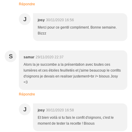
Répondre
J
josy
30/11/2020 16:56
Merci pour ce gentil compliment. Bonne semaine.
Bizzz
S
samar
29/11/2020 22:37
Alors la je succombe a la présentation avec toutes ces
lumières et ces étoiles feuilletés et j'aime beaucoup le confits
d'oignons je devais en realiser justement<br /> bisous Josy
<3
Répondre
J
josy
30/11/2020 16:58
Et bien voilà si tu fais le confit d'oignons, c'est le
moment de tester la recette ! Bisous