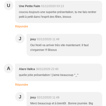
U
Une Petite Faim
01/12/2020 03:13
coucou toujours une superbe présentation, tu me fais rentrer
petit à petit dans l'esprit des fêtes, bisous
Répondre
J
josy
02/12/2020 11:49
Oui Noël va arriver très vite maintenant. Il faut
s'organiser !!! Bisous
A
Alaro Vallca
30/11/2020 22:40
quelle jolie présentation ! j'aime beaucoup ^_^
Répondre
J
josy
02/12/2020 11:48
Merci beaucoup et à bientôt . Bonne journée. Big