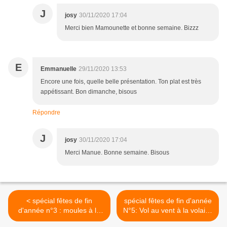
J
josy
30/11/2020 17:04
Merci bien Mamounette et bonne semaine. Bizzz
E
Emmanuelle
29/11/2020 13:53
Encore une fois, quelle belle présentation. Ton plat est très
appétissant. Bon dimanche, bisous
Répondre
J
josy
30/11/2020 17:04
Merci Manue. Bonne semaine. Bisous
< spécial fêtes de fin
spécial fêtes de fin d'année
d'année n°3 : moules à la
N°5: Vol au vent à la volaille
sauce crémée au citron et
fermière et ses girolles en