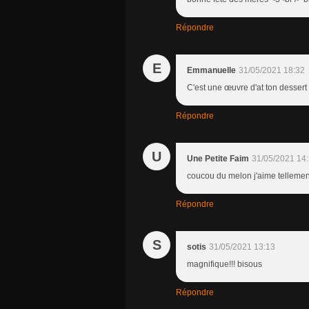
Répondre
E
Emmanuelle
31/05/2021 18:32
C'est une œuvre d'at ton dessert
Répondre
U
Une Petite Faim
31/05/2021 14
coucou du melon j'aime tellement
Répondre
S
sotis
31/05/2021 13:13
magnifique!!! bisous
Répondre