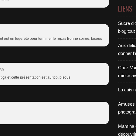
LIENS
Sucre d'o
blog tout
 et out en légèreté pour terminer le repas Bonne soirée, bisous
Aux déli
donner l'
Chez Van
:39
mincir av
 ça et cette présentation est au top, bisous
La cuisi
Amuses 
photogra
Mamina - E
découvri