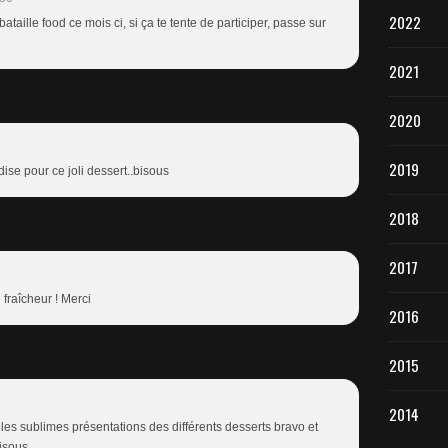
2022
ataille food ce mois ci, si ça te tente de participer, passe sur
2021
2020
2019
ise pour ce joli dessert..bisous
2018
2017
fraîcheur ! Merci
2016
2015
2014
 les sublimes présentations des différents desserts bravo et
isous