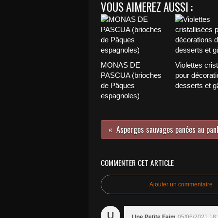
VOUS AIMEREZ AUSSI :
MONAS DE
Violettes cris
PASCUA (brioches
pour décorati
de Pâques
desserts et g
espagnoles)
COMMENTER CET ARTICLE
Ajouter un commentaire
U
Une Petite Faim
05/06/2021 18