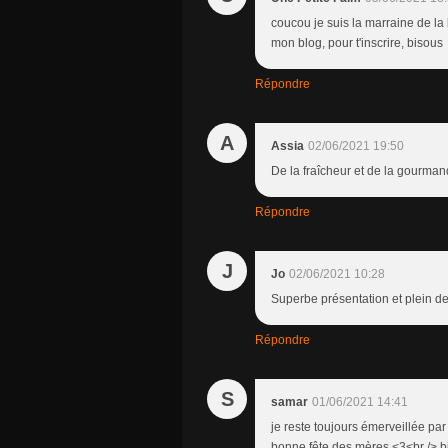
coucou je suis la marraine de la b
mon blog, pour t'inscrire, bisous
Répondre
A
Assia
02/06/2021 19:50
De la fraîcheur et de la gourmand
Répondre
J
Jo
02/06/2021 10:28
Superbe présentation et plein de 
Répondre
S
samar
01/06/2021 14:41
je reste toujours émerveillée par
bonne fête des mères <3<br /> b