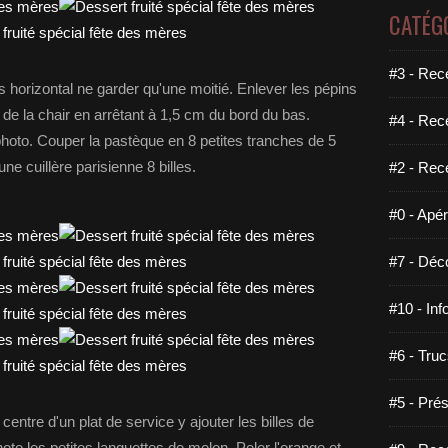
CATÉG
#3 - Rece
 horizontal ne garder qu'une moitié. Enlever les pépins
 de la chair en arrêtant à 1,5 cm du bord du bas.
#4 - Rec
photo. Couper la pastèque en 8 petites tranches de 5
une cuillère parisienne 8 billes.
#2 - Rec
#0 - Apéri
#7 - Déco
#10 - Inf
#6 - Truc
#5 - Prés
centre d'un plat de service y ajouter les billes de
to les petites languettes de melon. Peler l'orange et