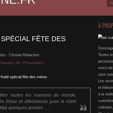
À PRO
 SPÉCIAL FÊTE DES
Dressage
Toutes le
es - Christie Rédaction
personnel
 Gateaux
,
#5 - Présentation
merci de 
sans auto
Les rece
et élabo
à la réal
 fêter toutes les mamans du monde.
cuisinièr
e émue et affectueuse pour la nôtre
 déjà quelques années .....
culinaire