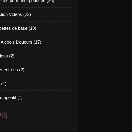
ettes pour mini-pousses (26)
ction Vidéos (23)
cettes de base (19)
 Alcools Liqueurs (17)
tions (2)
s entrées (2)
 (1)
 apéritif (1)
VES