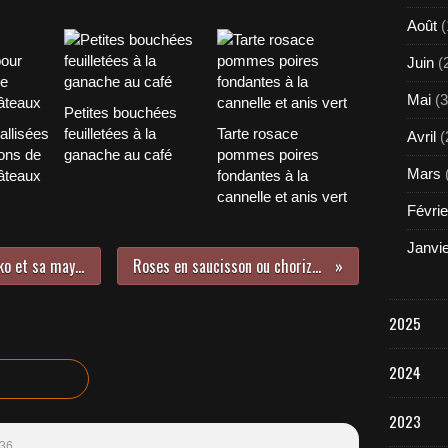
Août
(
Juin
(
Mai
(3
Petites bouchées
tallisées
feuilletées à la
Tarte rosace
Avril
(
ons de
ganache au café
pommes poires
Mars
âteaux
fondantes à la
cannelle et anis vert
Févrie
Janvi
Asperges sauvages panées au panko et sa mayonnaise aux saveurs asiatiques
Roses en saucisson ou chorizo - Toc-cuisine Vidéos
2025
2024
2023
:36