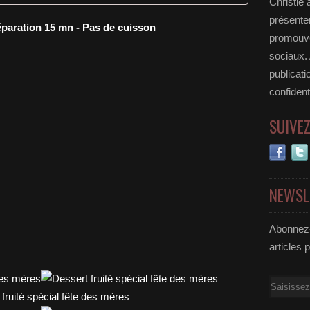
Christie 
présenter
éparation 15 mn - Pas de cuisson
promouvoi
sociaux.
publicati
confident
SUIVE
NEWSL
Abonnez-
articles 
Email