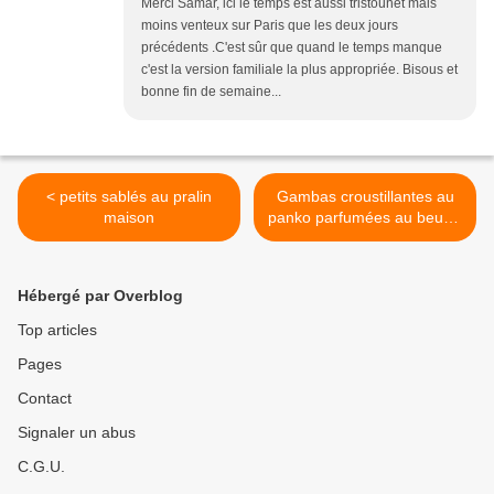
Merci Samar, ici le temps est aussi tristounet mais
moins venteux sur Paris que les deux jours
précédents .C'est sûr que quand le temps manque
c'est la version familiale la plus appropriée. Bisous et
bonne fin de semaine...
< petits sablés au pralin
Gambas croustillantes au
maison
panko parfumées au beurre
d'épices et sautées à l'ail >
Hébergé par Overblog
Top articles
Pages
Contact
Signaler un abus
C.G.U.