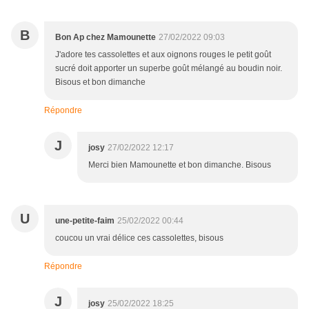
B
Bon Ap chez Mamounette
27/02/2022 09:03
J'adore tes cassolettes et aux oignons rouges le petit goût
sucré doit apporter un superbe goût mélangé au boudin noir.
Bisous et bon dimanche
Répondre
J
josy
27/02/2022 12:17
Merci bien Mamounette et bon dimanche. Bisous
U
une-petite-faim
25/02/2022 00:44
coucou un vrai délice ces cassolettes, bisous
Répondre
J
josy
25/02/2022 18:25