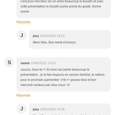
c'est pour moi bien sûr on aime beaucoup le boudin et avec
cette présentation le boudin purée prend du grade. bonne
soirée
Répondre
J
josy
25/02/2022 18:22
Merci Béa. Bon week et bisous
S
samar
23/02/2022 14:23
coucou Josy<br /> En tout cas j'aime beaucoup la
présentation , je le fais toujours en version familial, je retiens
pour le prochain parmentier :)<br /> grosse bise et bon
mercredi venteux par chez nous <3
Répondre
J
josy
23/02/2022 14:45