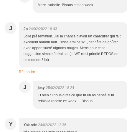
Merci Isabelle. Bisous et bon week.
J
Jo
24/02/2022 19:43
Jolie présentation. J'ai la chance d'avoir un charcutier qui fait
excellent boudin noir. J'essaierai ce WE, car hâte de goûter
avec apport sucré oignons rouges. Merci pour cette
suggestion simple à réaliser (le WE c'est priorité REPOS en
ce moment ! lol).
Répondre
J
josy
25/02/2022 18:24
Et bien tu nous diras ce que tu en as pensé si tu
refais la recette ce week .... Bisous
Y
Yolande
24/02/2022 12:36