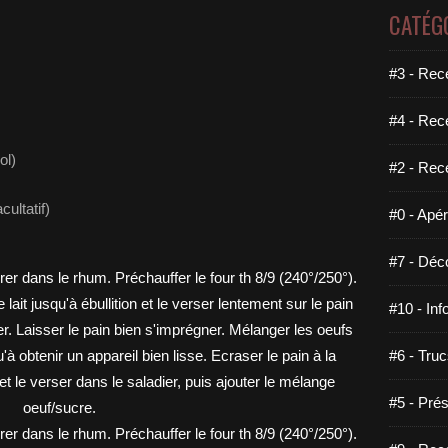
CATÉG
#3 - Rece
#4 - Rec
ol)
#2 - Rec
cultatif)
#0 - Apéri
#7 - Déco
#10 - Inf
#6 - Truc
#5 - Prés