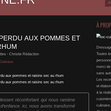
À PRO
 PERDU AUX POMMES ET
 RHUM
Dressage
Toutes le
tes - Christie Rédaction
personnel
 Gateaux
merci de 
sans auto
Les rece
et élabo
à la réal
cuisinièr
dessert réconfortant qui nous ramène
culinaire
d'enfance. Ici, nous avons transformé