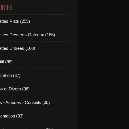
ORIES
ttes Plats (255)
ettes Desserts Gateaux (186)
ettes Entrées (160)
tif (88)
ration (37)
os et Divers (36)
s - Astuces - Conseils (35)
entation (33)