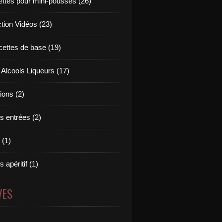
ettes pour mini-pousses (26)
ction Vidéos (23)
cettes de base (19)
 Alcools Liqueurs (17)
tions (2)
s entrées (2)
 (1)
 apéritif (1)
VES