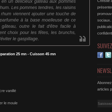
lle en un délicieux gâteau aux pommes
Christie 
 rhum. Les pommes tendres, les raisins
présenter
rhum viennent ajouter une touche de
promouvoi
 parfumée à la base moelleuse de ce
sociaux.
gâteau, outre le fait d'être facile à
publicati
ent choix pour les fêtes, les brunchs,
confident
éviter le gaspillage.
SUIVE
éparation 25 mn - Cuisson 45 mn
NEWSL
Abonnez-
articles 
re vanillé
Email
er le moule