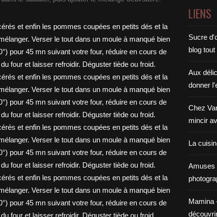
LIENS
Sucre d'o
blog tout
Aux déli
donner l'
Chez Van
mincir av
La cuisi
Amuses 
photogra
Mamina - E
découvri