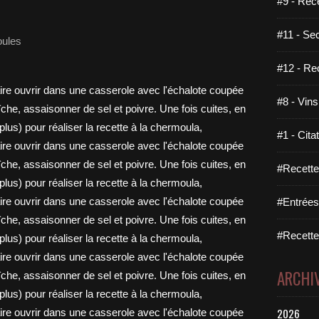
#9 - Rec
#11 - Se
oules
#12 - Re
#8 - Vins
#1 - Cita
#Recette
#Entrées
#Recettes
ARCHI
2026