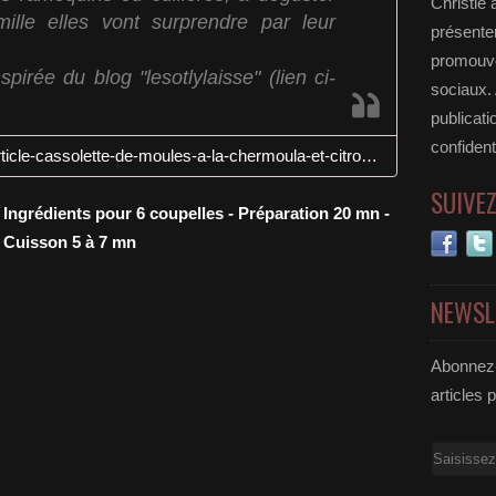
Christie 
ille elles vont surprendre par leur
présenter
promouvoi
spirée du blog "lesotlylaisse" (lien ci-
sociaux.
publicati
confident
http://lesotlylaisse.over-blog.com/article-cassolette-de-moules-a-la-chermoula-et-citron-confit-105964871.html
SUIVE
Ingrédients pour 6 coupelles - Préparation 20 mn -
Cuisson 5 à 7 mn
NEWSL
Abonnez-
articles 
Email