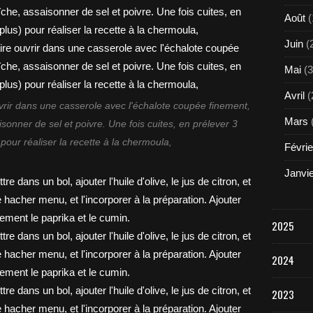
Août
(
Juin
(
Mai
(3
Avril
(
uvrir dans une casserole avec l'échalote coupée finement,
Mars
isonner de sel et poivre. Une fois cuites, en prélever 3
pour réaliser la recette à la chermoula,
Févrie
Janvi
2025
2024
2023