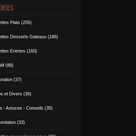
ORIES
ttes Plats (255)
ettes Desserts Gateaux (186)
ettes Entrées (160)
tif (88)
ration (37)
os et Divers (36)
s - Astuces - Conseils (35)
entation (33)