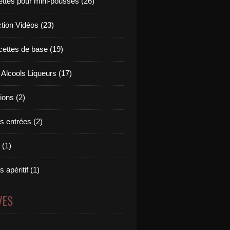
ettes pour mini-pousses (26)
ction Vidéos (23)
cettes de base (19)
 Alcools Liqueurs (17)
tions (2)
s entrées (2)
 (1)
 apéritif (1)
VES