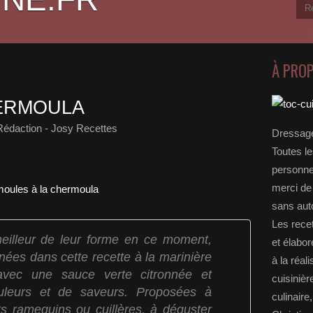
À PRO
HERMOULA
Rédaction - Josy Recettes
Dressage
Toutes le
personnel
merci de 
sans auto
Les rece
eilleur de leur forme en ce moment,
et élabo
inées dans cette recette à la marinière
à la réal
avec une sauce verte citronnée et
cuisinièr
uleurs et de saveurs. Proposées à
culinaire
its ramequins ou cuillères, à déguster