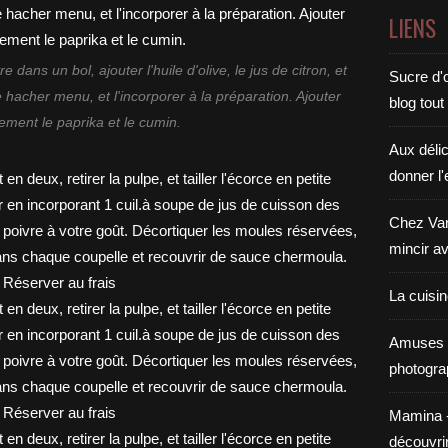
LIENS
re dans un bol, ajouter l'huile d'olive, le jus de citron, et
Sucre d'o
e hacher menu, et l'incorporer à la préparation. Ajouter
blog tout
ement le paprika et le cumin.
Aux déli
donner l'
Chez Van
mincir av
La cuisi
Amuses 
photogra
Mamina - E
découvri