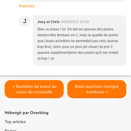
Répondre
J
Josy et Chris
04/05/2015 19:59
Bien vu bravo ! lol. En fait les queues des poires
doivent être fendues en 2, mais la qualité de poires
que j'avais achetées ne permettait pas cela (queue
trop fine), donc pour un plus joli visuel j'ai pris 3
queues supplémentaires des poires qu'il me restait.
et hop ! :o)
< Boulettes de boeuf au
Kiwis surprises mangue
coeur de mozarella
framboise >
Hébergé par Overblog
Top articles
Pages