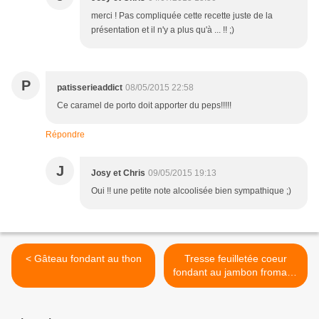
merci ! Pas compliquée cette recette juste de la
présentation et il n'y a plus qu'à ... !! ;)
P
patisserieaddict
08/05/2015 22:58
Ce caramel de porto doit apporter du peps!!!!!
Répondre
J
Josy et Chris
09/05/2015 19:13
Oui !! une petite note alcoolisée bien sympathique ;)
< Gâteau fondant au thon
Tresse feuilletée coeur
fondant au jambon fromage
oeuf et Roseval >