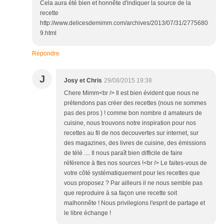
Cela aura été bien et honnête d'indiquer la source de la
recette
http://www.delicesdemimm.com/archives/2013/07/31/2775680
9.html
Répondre
J
Josy et Chris
29/08/2015 19:38
Chere Mimm<br /> Il est bien évident que nous ne
prétendons pas créer des recettes (nous ne sommes
pas des pros ) ! comme bon nombre d amateurs de
cuisine, nous trouvons notre inspiration pour nos
recettes au fil de nos decouvertes sur internet, sur
des magazines, des livres de cuisine, des émissions
de télé .... Il nous paraît bien difficile de faire
référence à ttes nos sources !<br /> Le faites-vous de
votre côté systématiquement pour les recettes que
vous proposez ? Par ailleurs il ne nous semble pas
que reproduire à sa façon une recette soit
malhonnête ! Nous privilegions l'esprit de partage et
le libre échange !