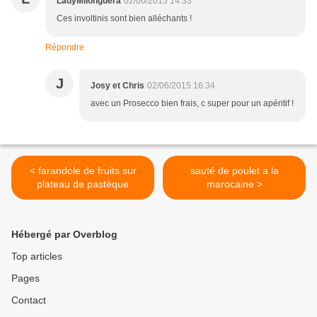
LadyMilonguera
02/06/2015 14:33
Ces involtinis sont bien alléchants !
Répondre
J
Josy et Chris
02/06/2015 16:34
avec un Prosecco bien frais, c super pour un apéritif !
< farandole de fruits sur
sauté de poulet a la
plateau de pastèque
marocaine >
Hébergé par Overblog
Top articles
Pages
Contact