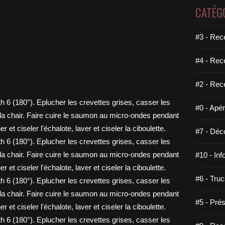
CATÉG
#3 - Rece
#4 - Rec
#2 - Rec
#0 - Apéri
#7 - Déco
#10 - Inf
#6 - Truc
#5 - Prés