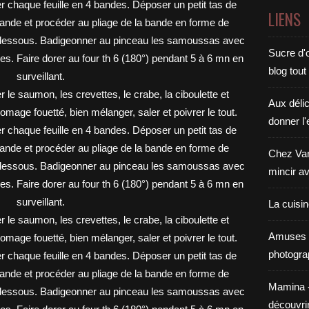
LIENS
Sucre d'o
blog tout
Aux déli
donner l'
Chez Van
mincir av
La cuisi
Amuses 
photogra
Mamina - E
découvri