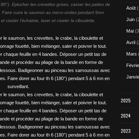
(180°). Eplucher les crevettes grises, casser les pattes de
Août
(
air. Faire cuire le saumon au micro-ondes pendant 5mn
Juin
(
et ciseler l'échalote, laver et ciseler la ciboulette.
Mai
(3
Avril
(
Mars
Févrie
Janvi
2025
2024
2023