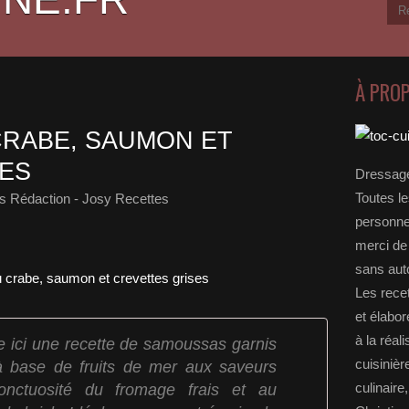
À PRO
RABE, SAUMON ET
ES
Dressage
Toutes le
s Rédaction - Josy Recettes
personnel
merci de 
sans auto
Les rece
et élabo
à la réal
e ici une recette de samoussas garnis
cuisinièr
à base de fruits de mer aux saveurs
onctuosité du fromage frais et au
culinaire