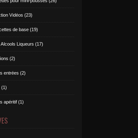
ettes pour mini-pousses (26)
ction Vidéos (23)
cettes de base (19)
 Alcools Liqueurs (17)
tions (2)
s entrées (2)
 (1)
 apéritif (1)
VES