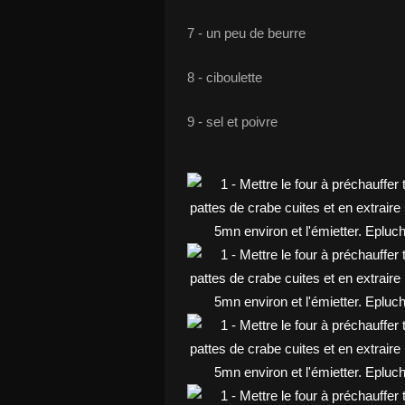
7 - un peu de beurre
8 - ciboulette
9 - sel et poivre