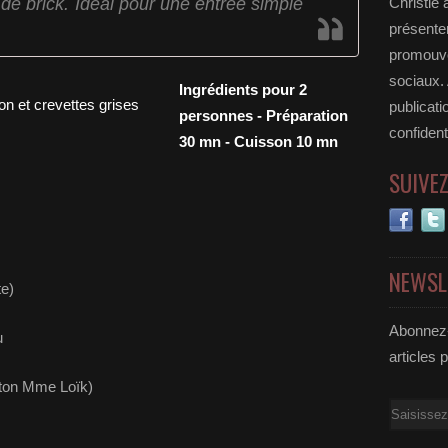
s de brick. Idéal pour une entrée simple
Christie 
présenter
promouvoi
sociaux.
Ingrédients pour 2
publicati
personnes - Préparation
confident
30 mn - Cuisson 10 mn
SUIVE
NEWSL
te)
Abonnez-
u
articles 
eton Mme Loïk)
Email