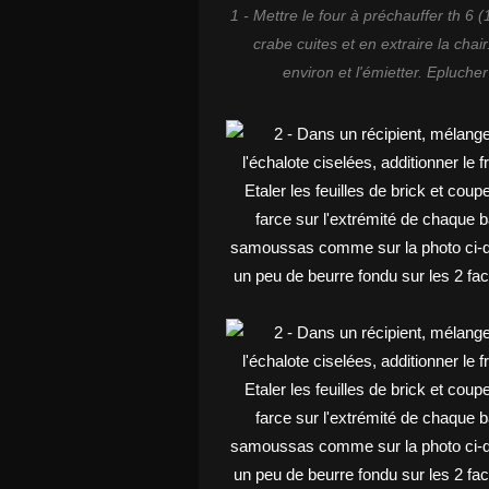
1 - Mettre le four à préchauffer th 6 
crabe cuites et en extraire la ch
environ et l'émietter. Eplucher 