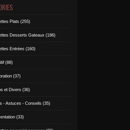
ORIES
ttes Plats (255)
ettes Desserts Gateaux (186)
ettes Entrées (160)
tif (88)
ration (37)
os et Divers (36)
s - Astuces - Conseils (35)
entation (33)