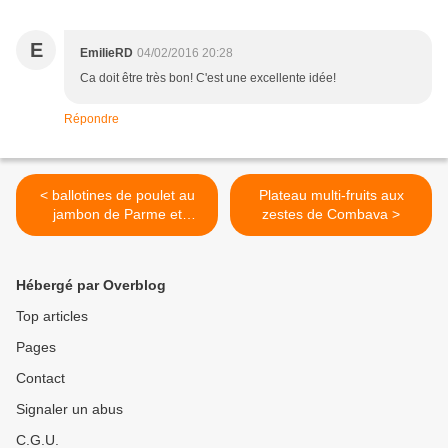
E
EmilieRD
04/02/2016 20:28
Ca doit être très bon! C'est une excellente idée!
Répondre
< ballotines de poulet au
Plateau multi-fruits aux
jambon de Parme et
zestes de Combava >
champignons, et son
écrasé de pommes de terre
Hébergé par Overblog
Top articles
Pages
Contact
Signaler un abus
C.G.U.