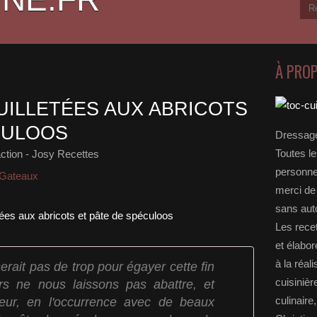
À PRO
UILLETÉES AUX ABRICOTS
CULOOS
Dressage
Toutes le
ction - Josy Recettes
personnel
 Gateaux
merci de 
sans auto
Les rece
et élabo
à la réal
rait pas de trop pour égayer cette fin
cuisinièr
ors ne nous laissons pas abattre, et
ur, en l'occurrence avec de beaux
culinaire