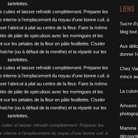
LIENS
Sucre d'o
blog tout
Aux déli
donner l'
Chez Van
mincir av
La cuisi
Amuses 
photogra
is cuites et laisser refroidir complètement. Préparer les
Mamina - E
ace interne à l'emplacement du noyau d'une bonne cuil. à
découvri