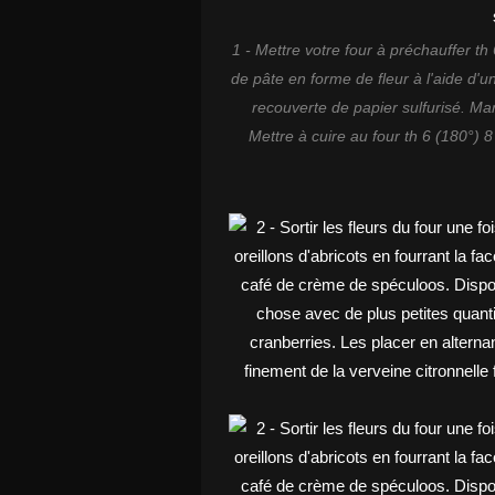
1 - Mettre votre four à préchauffer th
de pâte en forme de fleur à l'aide d'u
recouverte de papier sulfurisé. Ma
Mettre à cuire au four th 6 (180°) 8