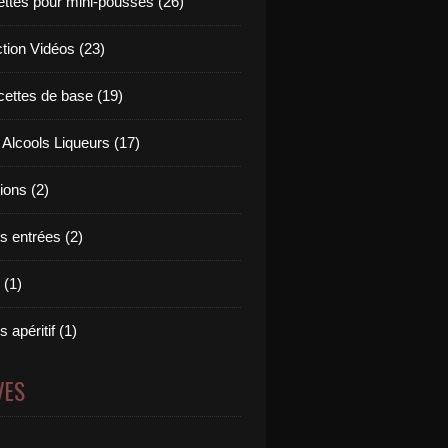
ettes pour mini-pousses (26)
ction Vidéos (23)
cettes de base (19)
 Alcools Liqueurs (17)
tions (2)
s entrées (2)
 (1)
 apéritif (1)
VES