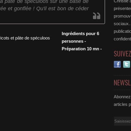
la pâte de spéculoos sur une base de
Christie 
orée et gonflée ! Qu'il est bon de céder
présenter
promouvoi
sociaux.
publicati
Ingrédients pour 6
confident
personnes -
Préparation 10 mn -
SUIVE
NEWSL
Abonnez-
articles 
Email