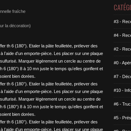
CATÉG
onnelle fraîche
#3 - Rece
our la décoration)
#4 - Rec
#2 - Rec
#0 - Apéri
#7 - Déco
#10 - Inf
#6 - Truc
#5 - Prés