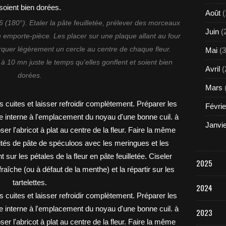
Août
(
 6 (180°). Etaler la pâte feuilletée, prélever des morceaux
Juin
(
n emporte-pièce. Les placer sur une plaque allant au four
rquer légèrement un cercle au centre de chaque fleur.
Mai
(3
 à 10 mn juste le temps qu'elles gonflent et soient bien
Avril
(
dorées.
Mars
Févrie
Janvi
2025
2024
2023