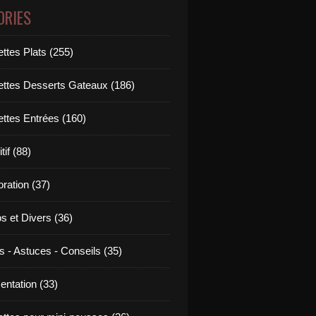
ORIES
ttes Plats (255)
ettes Desserts Gateaux (186)
ettes Entrées (160)
tif (88)
ration (37)
os et Divers (36)
s - Astuces - Conseils (35)
entation (33)