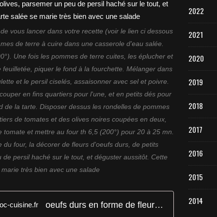
2022
 de vous lancer dans votre recette (voir le lien ci dessous
2021
ommes de terre à cuire dans une casserole d'eau salée.
00°). Une fois les pommes de terre cuites, les éplucher et
2020
e feuilletée, piquer le fond à la fourchette. Mélanger dans
2019
ette et le persil ciselés, assaisonner avec sel et poivre.
couper en fins quartiers pour l'une, et en petits dés pour
2018
ond de la tarte. Disposer dessus les rondelles de pommes
tiers de tomates et des olives noires coupées en deux,
2017
de tomate et mettre au four th 6,5 (200°) pour 20 à 25 mn.
e du four, la décorer de fleurs d'oeufs durs, de petits
2016
e persil haché sur le tout, et déguster aussitôt. Cette
e marie très bien avec une salade
2015
2014
oeufs durs en forme de fleurs - toc-cuisine.fr