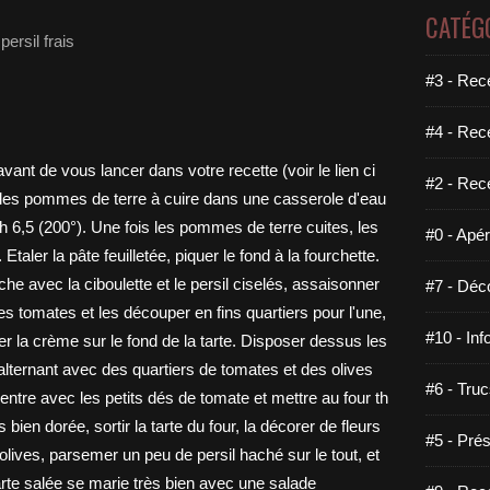
CATÉG
persil frais
#3 - Rece
#4 - Rec
#2 - Rec
#0 - Apéri
#7 - Déco
#10 - Inf
#6 - Truc
#5 - Prés