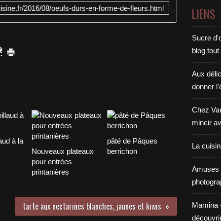
isine.fr/2016/08/oeufs-durs-en-forme-de-fleurs.html
LIENS
Sucre d'o
blog tout
Aux déli
donner l'
Chez Van
mincir av
aud à la
pâté de Pâques
La cuisi
Nouveaux plateaux
berrichon
pour entrées
Amuses 
printanières
photogra
tarte aux nectarines blanches, jaunes et kiwis
Mamina - E
découvri