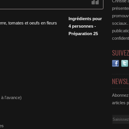
Christie 
présenter
promouvoi
Ingrédients pour
sociaux.
4 personnes -
publicati
Préparation 25
confident
SUIVE
NEWSL
Abonnez-
r à l'avance)
articles 
Email
es