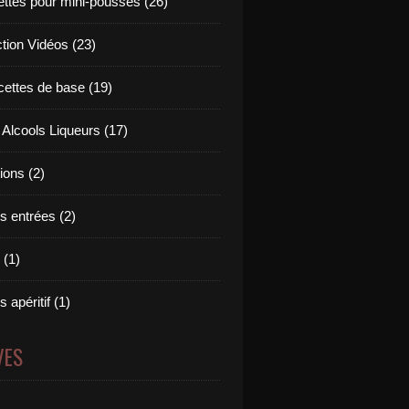
ettes pour mini-pousses (26)
ction Vidéos (23)
cettes de base (19)
 Alcools Liqueurs (17)
tions (2)
s entrées (2)
 (1)
 apéritif (1)
VES