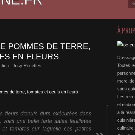
À PRO
ÉE POMMES DE TERRE,
FS EN FLEURS
Dressage
Toutes le
tion - Josy Recettes
personnel
merci de 
sans auto
Les rece
et élabo
à la réal
tes fleurs d'oeufs durs exécutées dans
cuisinièr
, voici une belle tarte salée feuilletée
et tomates sur laquelle ces petites
culinaire