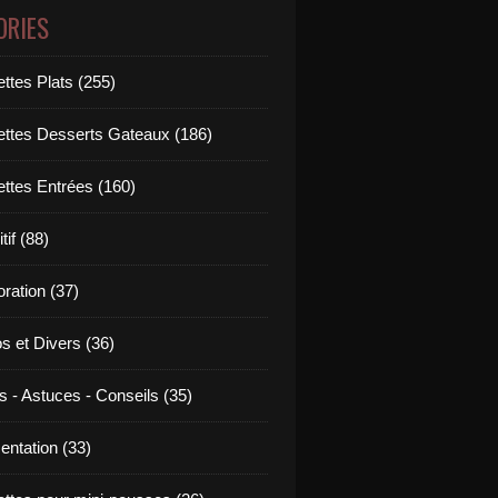
ORIES
ttes Plats (255)
ettes Desserts Gateaux (186)
ettes Entrées (160)
tif (88)
ration (37)
os et Divers (36)
s - Astuces - Conseils (35)
entation (33)