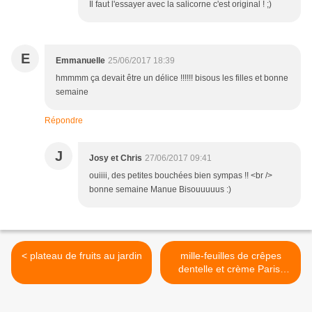
Il faut l'essayer avec la salicorne c'est original ! ;)
E
Emmanuelle
25/06/2017 18:39
hmmmm ça devait être un délice !!!!!! bisous les filles et bonne
semaine
Répondre
J
Josy et Chris
27/06/2017 09:41
ouiiii, des petites bouchées bien sympas !! <br />
bonne semaine Manue Bisouuuuus :)
< plateau de fruits au jardin
mille-feuilles de crêpes
dentelle et crème Paris-
Brest pralinée >