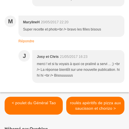
M
MarylineH
20/05/2017 22:20
Super recette et photo<br /> bravo les filles bisous
Répondre
J
Josy et Chris
21/05/2017 16:23
merci ! et si tu voyais à quoi ce praliné a servi ... ;) <br
/> La réponse bientôt sur une nouvelle publication. hi
hi hi <br /> Bisouuuuus
< poulet du Général Tao
roulés apéritifs de pizza aux
saucisson et chorizo >
Hébergé par Overblog