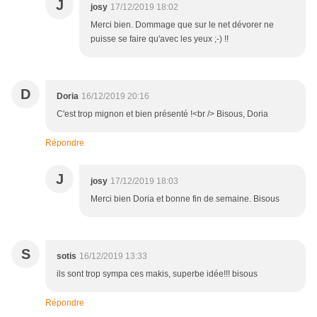
J
josy
17/12/2019 18:02
Merci bien. Dommage que sur le net dévorer ne
puisse se faire qu'avec les yeux ;-) !!
D
Doria
16/12/2019 20:16
C'est trop mignon et bien présenté !<br /> Bisous, Doria
Répondre
J
josy
17/12/2019 18:03
Merci bien Doria et bonne fin de semaine. Bisous
S
sotis
16/12/2019 13:33
ils sont trop sympa ces makis, superbe idée!!! bisous
Répondre