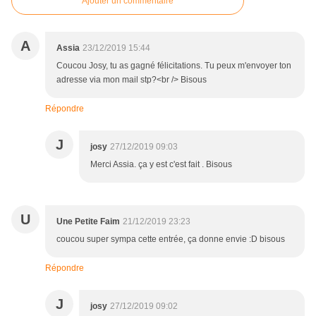
Ajouter un commentaire
A
Assia
23/12/2019 15:44
Coucou Josy, tu as gagné félicitations. Tu peux m'envoyer ton
adresse via mon mail stp?<br /> Bisous
Répondre
J
josy
27/12/2019 09:03
Merci Assia. ça y est c'est fait . Bisous
U
Une Petite Faim
21/12/2019 23:23
coucou super sympa cette entrée, ça donne envie :D bisous
Répondre
J
josy
27/12/2019 09:02