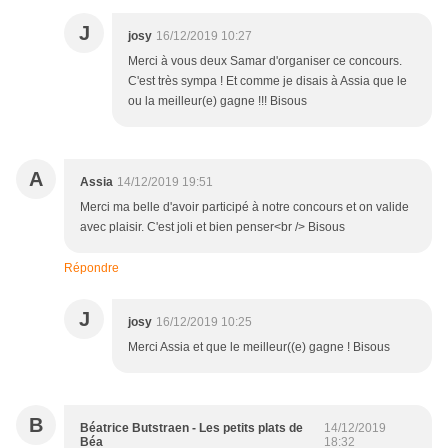
J
josy
16/12/2019 10:27
Merci à vous deux Samar d'organiser ce concours.
C'est très sympa ! Et comme je disais à Assia que le
ou la meilleur(e) gagne !!! Bisous
A
Assia
14/12/2019 19:51
Merci ma belle d'avoir participé à notre concours et on valide
avec plaisir. C'est joli et bien penser<br /> Bisous
Répondre
J
josy
16/12/2019 10:25
Merci Assia et que le meilleur((e) gagne ! Bisous
B
Béatrice Butstraen - Les petits plats de
14/12/2019
Béa
18:32