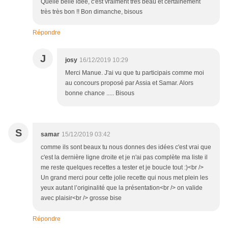
Quelle belle idée, c'est vraiment très beau et certainement
très très bon !! Bon dimanche, bisous
Répondre
J
josy
16/12/2019 10:29
Merci Manue. J'ai vu que tu participais comme moi
au concours proposé par Assia et Samar. Alors
bonne chance ..... Bisous
S
samar
15/12/2019 03:42
comme ils sont beaux tu nous donnes des idées c'est vrai que
c'est la dernière ligne droite et je n'ai pas complète ma liste il
me reste quelques recettes a tester et je boucle tout :)<br />
Un grand merci pour cette jolie recette qui nous met plein les
yeux autant l’originalité que la présentation<br /> on valide
avec plaisir<br /> grosse bise
Répondre