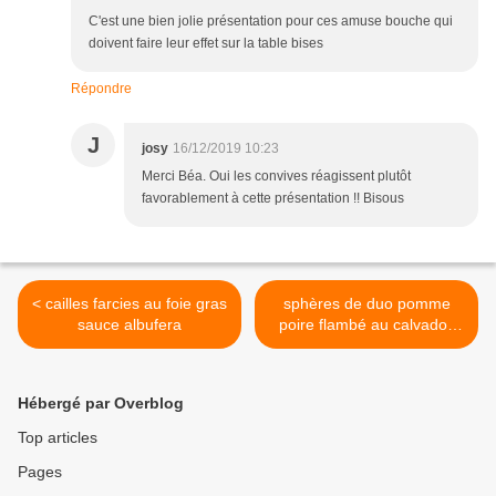
C'est une bien jolie présentation pour ces amuse bouche qui
doivent faire leur effet sur la table bises
Répondre
J
josy
16/12/2019 10:23
Merci Béa. Oui les convives réagissent plutôt
favorablement à cette présentation !! Bisous
< cailles farcies au foie gras
sphères de duo pomme
sauce albufera
poire flambé au calvados
mousse de caramel au
beurre salé >
Hébergé par Overblog
Top articles
Pages