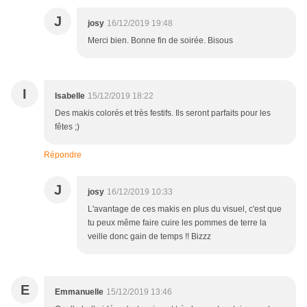
J
josy
16/12/2019 19:48
Merci bien. Bonne fin de soirée. Bisous
I
Isabelle
15/12/2019 18:22
Des makis colorés et très festifs. Ils seront parfaits pour les
fêtes ;)
Répondre
J
josy
16/12/2019 10:33
L'avantage de ces makis en plus du visuel, c'est que
tu peux même faire cuire les pommes de terre la
veille donc gain de temps !! Bizzz
E
Emmanuelle
15/12/2019 13:46