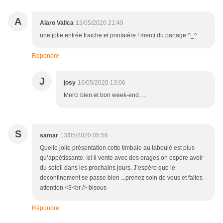
A
Alaro Vallca
13/05/2020 21:49
une jolie entrée fraiche et printaière ! merci du partage ^_^
Répondre
J
josy
16/05/2020 13:06
Merci bien et bon week-end.....
S
samar
13/05/2020 05:56
Quelle jolie présentation cette timbale au taboulé est plus
qu’appétissante. Ici il vente avec des orages on espère avoir
du soleil dans les prochains jours. J’espère que le
deconfinement se passe bien ...prenez soin de vous et faites
attention <3<br /> bisous
Répondre