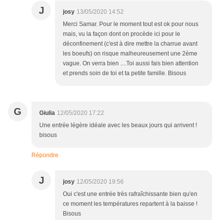
J
josy
13/05/2020 14:52
Merci Samar. Pour le moment tout est ok pour nous
mais, vu la façon dont on procède ici pour le
déconfinement (c'est à dire mettre la charrue avant
les boeufs) on risque malheureusement une 2ème
vague. On verra bien ....Toi aussi fais bien attention
et prends soin de toi et ta petite famille. Bisous
G
Giulia
12/05/2020 17:22
Une entrée légère idéale avec les beaux jours qui arrivent !
bisous
Répondre
J
josy
12/05/2020 19:56
Oui c'est une entrée très rafraîchissante bien qu'en
ce moment les températures repartent à la baisse !
Bisous