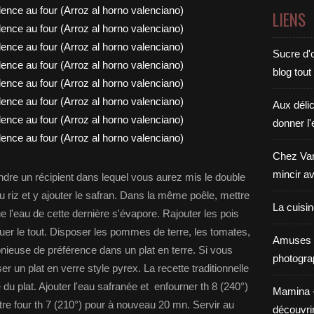
LIENS
Sucre d'o
blog tout
Aux déli
donner l'
Chez Van
mincir av
rendre un récipient dans lequel vous aurez mis le double
u riz et y ajouter le safran. Dans la même poêle, mettre
La cuisi
e l'eau de cette dernière s'évapore. Rajouter les pois
muer le tout. Disposer les pommes de terre, les tomates,
Amuses 
nieuse de préférence dans un plat en terre. Si vous
photogra
 un plat en verre style pyrex. La recette traditionnelle
e du plat. Ajouter l'eau safranée et enfourner th 8 (240°)
Mamina - E
e four th 7 (210°) pour à nouveau 20 mn. Servir au
découvri