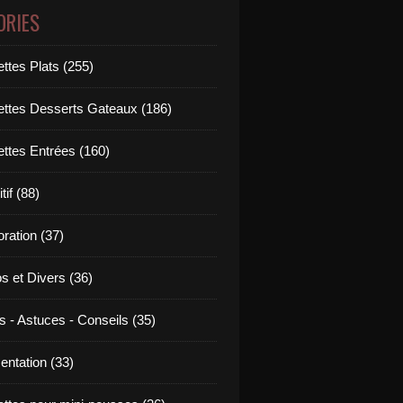
ORIES
ttes Plats (255)
ettes Desserts Gateaux (186)
ettes Entrées (160)
tif (88)
ration (37)
os et Divers (36)
s - Astuces - Conseils (35)
entation (33)