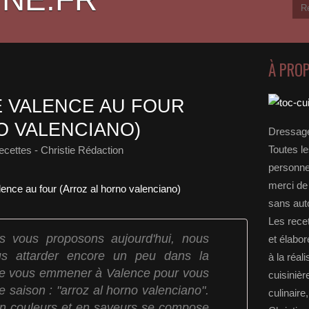
À PRO
E VALENCE AU FOUR
O VALENCIANO)
Dressage
Toutes le
cettes - Christie Rédaction
personnel
merci de 
sans auto
Les rece
s vous proposons aujourd'hui, nous
et élabo
s attarder encore un peu dans la
à la réal
 de vous emmener à Valence pour vous
cuisinièr
 saison : "arroz al horno valenciano".
culinaire
en couleurs et en saveurs se compose