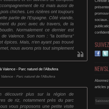
Christie 
'accompagnement de riz mais aussi de
présenter
ois chiches. Les rizières ont toujours
promouvoi
tte partie de l'Espagne. Côté viande,
sociaux.
ment du porc avec du travers, de la
publicati
 boudin. Normalement ce dernier est
confident
 de Valence. Son nom : "la botifarra"
 et épices. Mais, n'en ayant pas trouvé
SUIVE
ernet, nous avons pris tout simplement
NEWSL
à Valence - Parc naturel de l'Albufera
Abonnez-
articles 
n découvrir plus sur la région de
ures de riz, notamment près du parc
Email
 nous vous proposons une petite visite