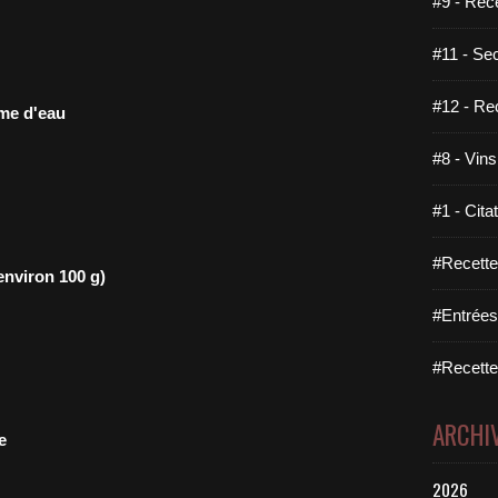
#9 - Rec
#11 - Se
#12 - Re
ume d'eau
#8 - Vins
#1 - Cita
#Recette
(environ 100 g)
#Entrées
#Recettes
ARCHI
e
2026