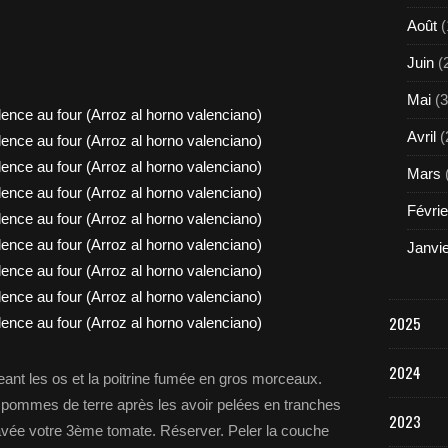
Août
(
Juin
(
Mai
(3
Avril
(
Mars
Févrie
Janvi
2025
2024
eant les os et la poitrine fumée en gros morceaux.
es pommes de terre après les avoir pelées en tranches
2023
lavée votre 3ème tomate. Réserver. Peler la couche