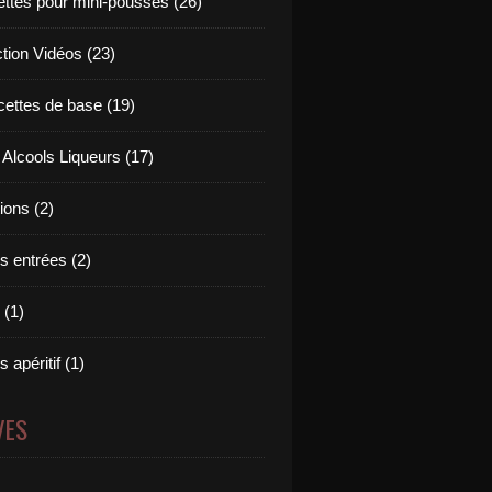
ettes pour mini-pousses (26)
ction Vidéos (23)
cettes de base (19)
 Alcools Liqueurs (17)
tions (2)
s entrées (2)
 (1)
 apéritif (1)
VES