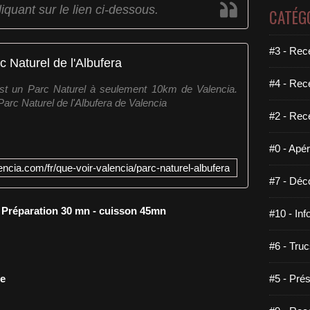
liquant sur le lien ci-dessous.
CATÉG
#3 - Rece
c Naturel de l'Albufera
#4 - Rec
st un Parc Naturel à seulement 10km de Valencia.
 Parc Naturel de l'Albufera de Valencia
#2 - Rec
#0 - Apéri
encia.com/fr/que-voir-valencia/parc-naturel-albufera
#7 - Déco
- Préparation 30 mn - cuisson 45mn
#10 - Inf
#6 - Truc
ée
#5 - Prés