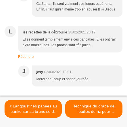
Cc Samar, Ils sont vraiment très légers et aériens.
Enfin, il faut qu'en même trop en abuser !! ;-) Bisous
L
les recettes de la débrouille
28/02/2021 20:12
Elles donnent terriblement envie ces pancakes. Elles ont l'air
extra moelleuses. Tes photos sont très jolies.
Répondre
J
josy
02/03/2021 13:01
Merci beaucoup et bonne journée.
< Langoustines panées au
Technique du drapé de
panko sur sa brunoise de
feuilles de riz pour
crudités à l'asiatique.
décoration de plats sucrés
ou salés. >