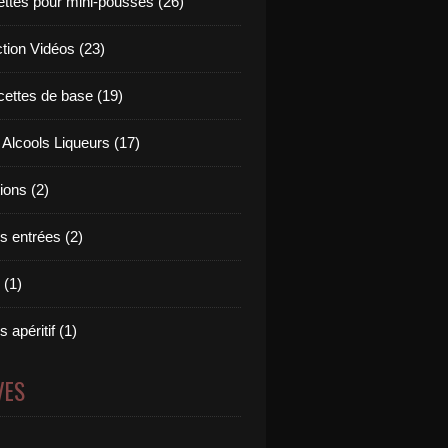
ettes pour mini-pousses (26)
ction Vidéos (23)
cettes de base (19)
 Alcools Liqueurs (17)
tions (2)
s entrées (2)
 (1)
 apéritif (1)
VES