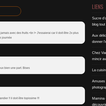
LIENS
Sucre d'o
blog tout
amais avec des fruits.<br /> J'essaierai car il doit être 2x plus
Aux déli
e journée
donner l'
Chez Van
mincir av
eux bien une part. Bises
La cuisi
Amuses 
photogra
Mamina - E
er !! il doit être topissime !!!
découvri