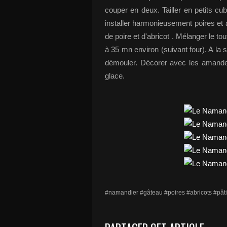
couper en deux. Tailler en petits cu
installer harmonieusement poires et 
de poire et d'abricot . Mélanger le to
à 35 mn environ (suivant four). A la s
démouler. Décorer avec les amandes e
glace.
#namandier #gâteau #poires #abricots #pâti