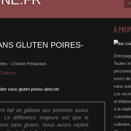
À PRO
ANS GLUTEN POIRES-
Dressage
Toutes le
tes - Christie Rédaction
personnel
 Gateaux
merci de 
sans auto
Les rece
et élabo
à la réal
s fait un gâteau aux pommes assez
cuisinièr
 . La différence majeure est que le
sert sans gluten. Nous avons repéré
culinaire