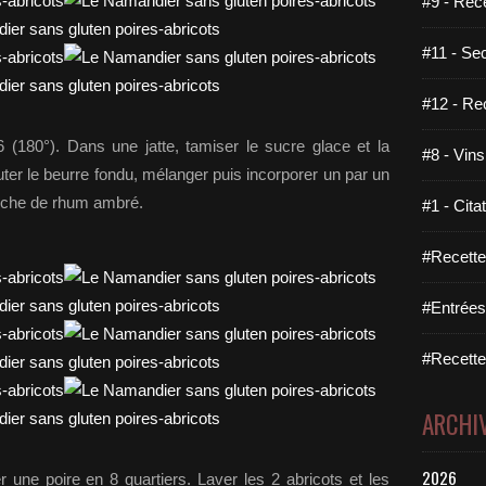
#9 - Rec
#11 - Se
#12 - Re
6 (180°). Dans une jatte, tamiser le sucre glace et la
#8 - Vins
er le beurre fondu, mélanger puis incorporer un par un
touche de rhum ambré.
#1 - Cita
#Recette
#Entrées
#Recettes
ARCHI
2026
r une poire en 8 quartiers. Laver les 2 abricots et les