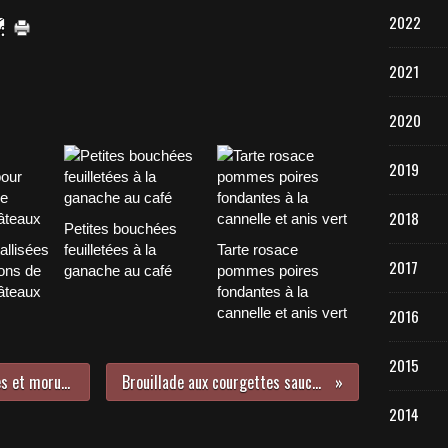
2022
2021
2020
2019
2018
Petites bouchées
tallisées
feuilletées à la
Tarte rosace
2017
ons de
ganache au café
pommes poires
âteaux
fondantes à la
cannelle et anis vert
2016
2015
Terrine de la mer de Saint-Jacques et morue au curcuma.
Brouillade aux courgettes sauce arrabiata
2014