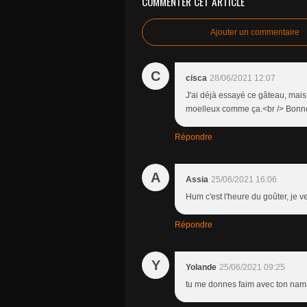
COMMENTER CET ARTICLE
Ajouter un commentaire
C
cisca
28/06/2021 12:07
J'ai déjà essayé ce gâteau, mais j
moelleux comme ça.<br /> Bonn
Répondre
A
Assia
25/06/2021 16:06
Hum c'est l'heure du goûter, je v
Répondre
Y
Yolande
25/06/2021 09:25
tu me donnes faim avec ton namandi