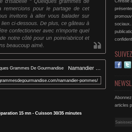
site d'Isabelle " Quelques grammes de
Christie 
a remercions pour le partage de cet
présenter
ous invitons à aller vous balader sur
promouvoi
 lien ci-dessous. De plus, ce gâteau à
sociaux.
être confectionner avec n'importe quel
publicati
de notre côté pour un poire/abricot et
confident
ons beaucoup aimé.
SUIVE
Namandier aux pommes - Quelques Grammes De Gourmandise
esgrammesdegourmandise.com/namandier-pommes/
NEWSL
Abonnez-
articles 
éparation 15 mn - Cuisson 30/35 minutes
Email