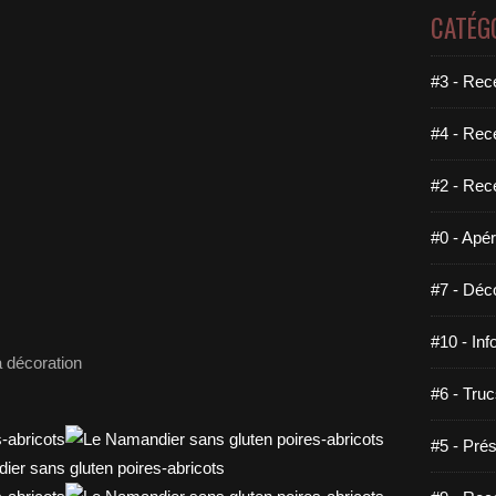
CATÉG
#3 - Rece
#4 - Rec
#2 - Rec
#0 - Apéri
#7 - Déco
#10 - Inf
a décoration
#6 - Truc
#5 - Prés