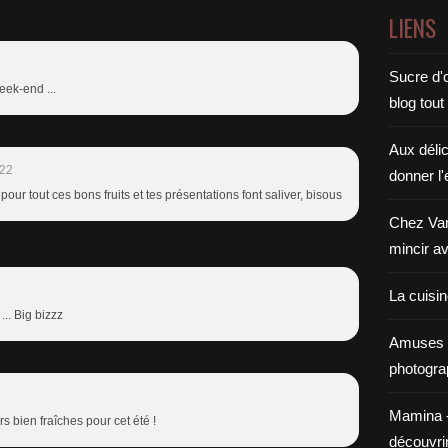
LIENS
Sucre d'o
eek-end ...
blog tout
Aux déli
:22
donner l'
pour tout ces bons fruits et tes présentations font saliver, bisous
Chez Van
mincir av
La cuisi
... Big bizzz
Amuses 
photogra
Mamina - E
rs bien fraîches pour cet été !
découvri