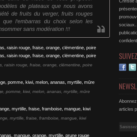
Christie 
 modèles de plateaux que nous avons
présenter
été de fruits du verger, fruits rouges
promouvoi
a que l'embarras du choix selon les
sociaux.
consommer sans modération !!!
publicati
confident
SUIVE
, raisin rouge, fraise, orange, clémentine, poire
NEWSL
ge, pomme, kiwi, melon, ananas, myrtille, mûre
Abonnez-
articles 
nge, myrtille, fraise, framboise, mangue, kiwi
Email