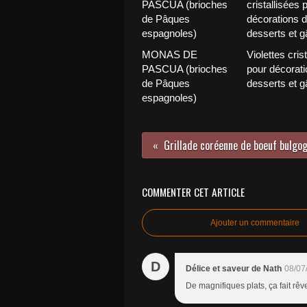
MONAS DE
Violettes cris
PASCUA (brioches
pour décorati
de Pâques
desserts et g
espagnoles)
Grillade coréenne de boeuf bulgog
COMMENTER CET ARTICLE
Ajouter un commentaire
D
Délice et saveur de Nath
08/07
De magnifiques plats, ça fait rêve