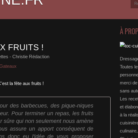
À PRO
X FRUITS !
tes - Christie Rédaction
Dressage
 Gateaux
Toutes le
personnel
merci de 
sans auto
Les rece
etour des barbecues, des pique-niques
et élabo
eur. Pour terminer un repas, les fruits
à la réal
eur sûre qui non seulement nous amène
cuisinièr
nous assure un apport conséquent de
culinaire
ns donc eu l'idée de vous proposer