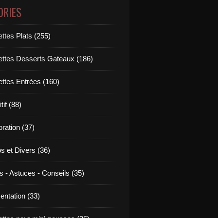
ORIES
ttes Plats (255)
ettes Desserts Gateaux (186)
ettes Entrées (160)
tif (88)
ration (37)
os et Divers (36)
s - Astuces - Conseils (35)
entation (33)