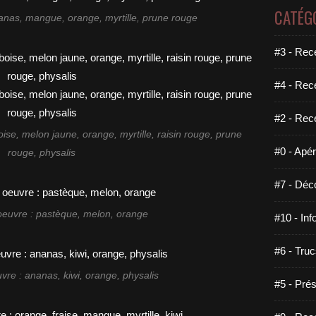
CATÉG
nanas, mangue, orange, myrtille, prune rouge
#3 - Rece
#4 - Rec
#2 - Rec
oise, melon jaune, orange, myrtille, raisin rouge, prune
#0 - Apéri
rouge, physalis
#7 - Déco
 oeuvre : pastèque, melon, orange
#10 - Inf
#6 - Truc
vre : ananas, kiwi, orange, physalis
#5 - Prés