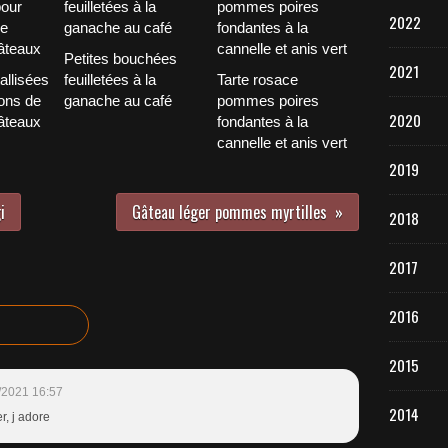
2022
Petites bouchées
2021
tallisées
feuilletées à la
Tarte rosace
ons de
ganache au café
pommes poires
2020
âteaux
fondantes à la
cannelle et anis vert
2019
i
Gâteau léger pommes myrtilles
2018
2017
2016
2015
/2021 16:57
2014
r, j adore