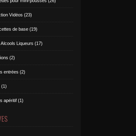
ettes pour mini-pousses (26)
ction Vidéos (23)
cettes de base (19)
 Alcools Liqueurs (17)
tions (2)
s entrées (2)
 (1)
 apéritif (1)
VES