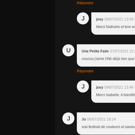
Répondre
J
josy
09/07/2021 13:49
Merci Nathalie et bon w
U
Une Petite Faim
07/07/2021 22
coucou j'aime l'été déjà rien que 
Répondre
J
josy
09/07/2021 13:48
Merci Isabelle. A bientôt 
J
Jo
06/07/2021 18:24
vrai festival de couleurs et saveu