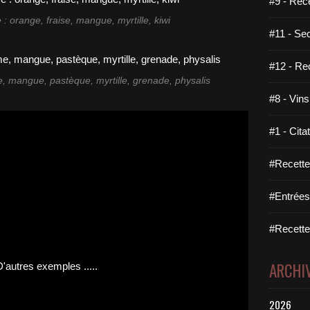
#9 - Rec
 : orange, fraise, mangue, myrtille, kiwi
#11 - Se
#12 - Re
, mangue, pastèque, myrtille, grenade, physalis
#8 - Vins
#1 - Cita
#Recette
#Entrées
#Recettes
ARCHI
2026