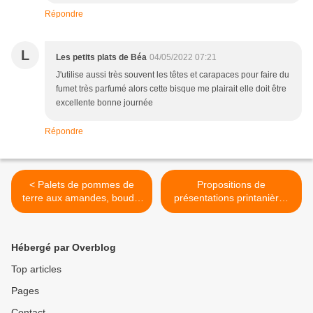
Répondre
L
Les petits plats de Béa
04/05/2022 07:21
J'utilise aussi très souvent les têtes et carapaces pour faire du
fumet très parfumé alors cette bisque me plairait elle doit être
excellente bonne journée
Répondre
< Palets de pommes de
Propositions de
terre aux amandes, boudin
présentations printanières
blanc et truffe noire
et estivales pour repas
(mélanosporum)
fraîcheur. >
Hébergé par Overblog
Top articles
Pages
Contact