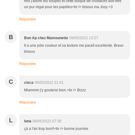
moi j'adore les soupes et cette bisque de crustacés doit être
un pur régal pour les papilles<br /> bisous ma Josy <3
Répondre
B
Bon Ap chez Mamounette
09/05/2022 13:27
Il a une jolie couleur et sa texture me paraît excellente. Bravo
bisous
Répondre
C
cisca
06/05/2022 21:41
Miammm j'y gouterai bien.<br /> Bizzz
Répondre
L
luna
06/05/2022 07:36
çà a l'air trop bon!!<br /> bonne journée