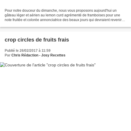
Pour notre douceur du dimanche, nous vous proposons aujourd'hui un
gâteau léger et aérien au lemon curd agrémenté de framboises pour une
note fruitée et colorée annonciatrice des beaux jours qui devraient revenir
bientôt. De quoi émoustiller nos papilles...
crop circles de fruits frais
Publié le 26/02/2017 à 11:59
Par
Chris Rédaction - Josy Recettes