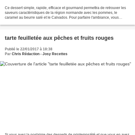
Ce dessert simple, rapide, efficace et gourmand permettra de retrouver les
saveurs caractéristiques de la région normande avec les pommes, le
caramel au beurre salé et le Calvados. Pour parfaire l'ambiance, vous
pourrez l'accompagner d'un cidre brut ou...
tarte feuilletée aux pêches et fruits rouges
Publié le 22/01/2017 à 18:38
Par
Chris Rédaction - Josy Recettes
Si vous avez la nostalgie des desserts de printemps/été et que vous en avez