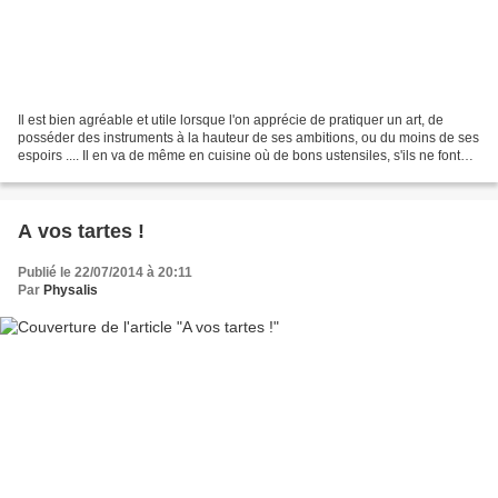
Il est bien agréable et utile lorsque l'on apprécie de pratiquer un art, de
posséder des instruments à la hauteur de ses ambitions, ou du moins de ses
espoirs .... Il en va de même en cuisine où de bons ustensiles, s'ils ne font
pas le plat, peuvent contribuer...
A vos tartes !
Publié le 22/07/2014 à 20:11
Par
Physalis