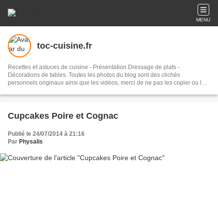
MENU
toc-cuisine.fr
Recettes et astuces de cuisine - Présentation Dressage de plats -
Décorations de tables. Toutes les photos du blog sont des clichés
personnels originaux ainsi que les vidéos, merci de ne pas les copier ou les
reproduire sans autorisation et sans citer leur source. Les recettes
proposées ont toutes été testées et élaborées à la maison. Nous sommes
deux à la réalisation de ce blog, Josy la "chef cuisinière" amatrice pour la
partie inspiration culinaire, réalisation des recettes et photos, et Christie
Cupcakes Poire et Cognac
administratrice pour rédiger, présenter les articles et les photos et
promouvoir le blog sur le net et les réseaux sociaux. Abonnez-vous pour ne
Publié le 24/07/2014 à 21:16
pas rater nos publications, vos mails resteront strictement confidentiels.
Par
Physalis
Bonne visite !!