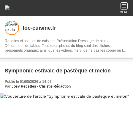
MENU
toc-cuisine.fr
Recettes et astuces de cuisine - Présentation Dressage de plats -
Décorations de tables. Toutes les photos du blog sont des clichés
personnels originaux ainsi que les vidéos, merci de ne pas les copier ou les
reproduire sans autorisation et sans citer leur source. Les recettes
proposées ont toutes été testées et élaborées à la maison. Nous sommes
deux à la réalisation de ce blog, Josy la "chef cuisinière" amatrice pour la
partie inspiration culinaire, réalisation des recettes et photos, et Christie
Symphonie estivale de pastèque et melon
administratrice pour rédiger, présenter les articles et les photos et
promouvoir le blog sur le net et les réseaux sociaux. Abonnez-vous pour ne
Publié le 01/08/2026 à 14:07
pas rater nos publications, vos mails resteront strictement confidentiels.
Par
Josy Recettes - Christie Rédaction
Bonne visite !!