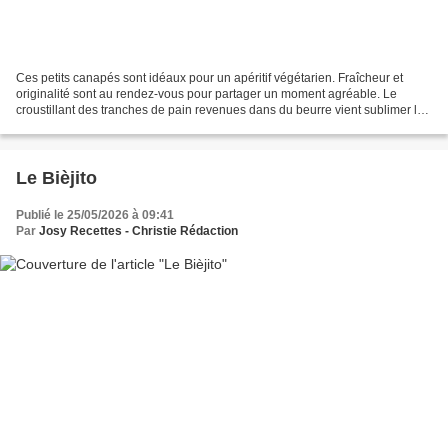
Ces petits canapés sont idéaux pour un apéritif végétarien. Fraîcheur et
originalité sont au rendez-vous pour partager un moment agréable. Le
croustillant des tranches de pain revenues dans du beurre vient sublimer la
douceur de la crème d’artichauts....
Le Bièjito
Publié le 25/05/2026 à 09:41
Par
Josy Recettes - Christie Rédaction