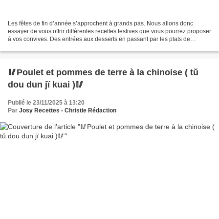
Les fêtes de fin d’année s’approchent à grands pas. Nous allons donc
essayer de vous offrir différentes recettes festives que vous pourrez proposer
à vos convives. Des entrées aux desserts en passant par les plats de
résistance, vous pourrez vous en inspirer...
🥢Poulet et pommes de terre à la chinoise ( tŭ
dou dun jï kuai )🥢
Publié le 23/11/2025 à 13:20
Par
Josy Recettes - Christie Rédaction