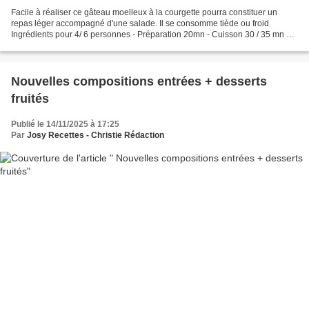
Facile à réaliser ce gâteau moelleux à la courgette pourra constituer un
repas léger accompagné d'une salade. Il se consomme tiède ou froid
Ingrédients pour 4/ 6 personnes - Préparation 20mn - Cuisson 30 / 35 mn 1 -
2 courgettes moyennes (environ 300...
Nouvelles compositions entrées + desserts
fruités
Publié le 14/11/2025 à 17:25
Par
Josy Recettes - Christie Rédaction