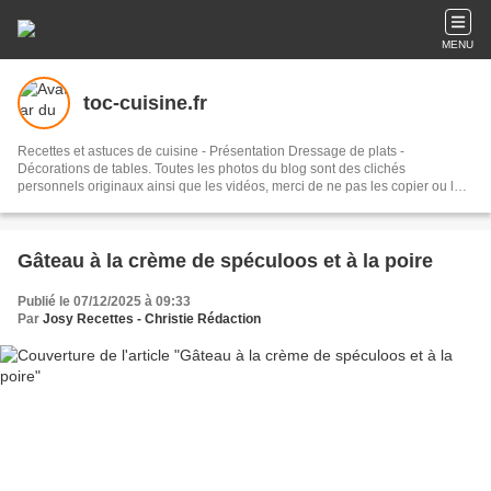
MENU
toc-cuisine.fr
Recettes et astuces de cuisine - Présentation Dressage de plats -
Décorations de tables. Toutes les photos du blog sont des clichés
personnels originaux ainsi que les vidéos, merci de ne pas les copier ou les
reproduire sans autorisation et sans citer leur source. Les recettes
proposées ont toutes été testées et élaborées à la maison. Nous sommes
deux à la réalisation de ce blog, Josy la "chef cuisinière" amatrice pour la
partie inspiration culinaire, réalisation des recettes et photos, et Christie
Gâteau à la crème de spéculoos et à la poire
administratrice pour rédiger, présenter les articles et les photos et
promouvoir le blog sur le net et les réseaux sociaux. Abonnez-vous pour ne
Publié le 07/12/2025 à 09:33
pas rater nos publications, vos mails resteront strictement confidentiels.
Par
Josy Recettes - Christie Rédaction
Bonne visite !!