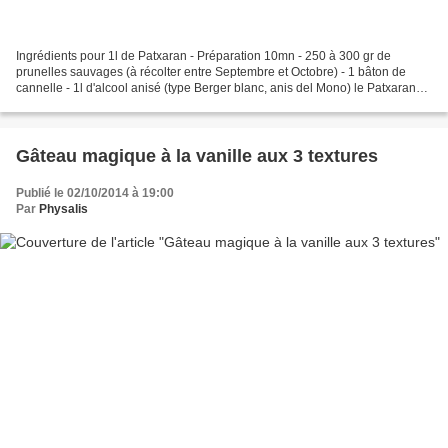
Ingrédients pour 1l de Patxaran - Préparation 10mn - 250 à 300 gr de
prunelles sauvages (à récolter entre Septembre et Octobre) - 1 bâton de
cannelle - 1l d'alcool anisé (type Berger blanc, anis del Mono) le Patxaran
ou Pacharan est une liqueur d'origine...
Gâteau magique à la vanille aux 3 textures
Publié le 02/10/2014 à 19:00
Par
Physalis