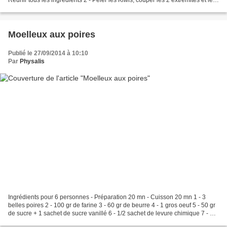
Réunir tous les ingrédients 2 - Peler les Kiwis, couper les 2 extrémités et les
évider au vide-pommes 3...
Moelleux aux poires
Publié le 27/09/2014 à 10:10
Par
Physalis
Ingrédients pour 6 personnes - Préparation 20 mn - Cuisson 20 mn 1 - 3
belles poires 2 - 100 gr de farine 3 - 60 gr de beurre 4 - 1 gros oeuf 5 - 50 gr
de sucre + 1 sachet de sucre vanillé 6 - 1/2 sachet de levure chimique 7 - 8
cl de lait 8 - 1 cuil.à...