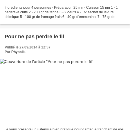
Ingrédients pour 4 personnes - Préparation 25 mn - Cuisson 15 mn 1 - 1
betterave cuite 2 - 200 gr de farine 3 - 2 oeufs 4 - 1/2 sachet de levure
chimique 5 - 100 gr de fromage frais 6 - 40 gr d'emmenthal 7 - 75 gr de
beurre 8 - 30 gr de cerneaux de noix...
Pour ne pas perdre le fil
Publié le 27/09/2014 à 12:57
Par
Physalis
Je vous présente un ustensile bien pratique pour garder le tranchant de vos