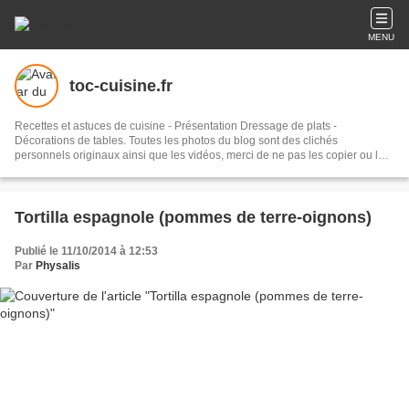
MENU
toc-cuisine.fr
Recettes et astuces de cuisine - Présentation Dressage de plats -
Décorations de tables. Toutes les photos du blog sont des clichés
personnels originaux ainsi que les vidéos, merci de ne pas les copier ou les
reproduire sans autorisation et sans citer leur source. Les recettes
proposées ont toutes été testées et élaborées à la maison. Nous sommes
deux à la réalisation de ce blog, Josy la "chef cuisinière" amatrice pour la
partie inspiration culinaire, réalisation des recettes et photos, et Christie
Tortilla espagnole (pommes de terre-oignons)
administratrice pour rédiger, présenter les articles et les photos et
promouvoir le blog sur le net et les réseaux sociaux. Abonnez-vous pour ne
Publié le 11/10/2014 à 12:53
pas rater nos publications, vos mails resteront strictement confidentiels.
Par
Physalis
Bonne visite !!