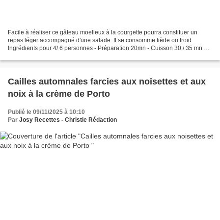
Facile à réaliser ce gâteau moelleux à la courgette pourra constituer un
repas léger accompagné d'une salade. Il se consomme tiède ou froid
Ingrédients pour 4/ 6 personnes - Préparation 20mn - Cuisson 30 / 35 mn 1 -
2 courgettes moyennes (environ 300...
Cailles automnales farcies aux noisettes et aux
noix à la crème de Porto
Publié le 09/11/2025 à 10:10
Par
Josy Recettes - Christie Rédaction