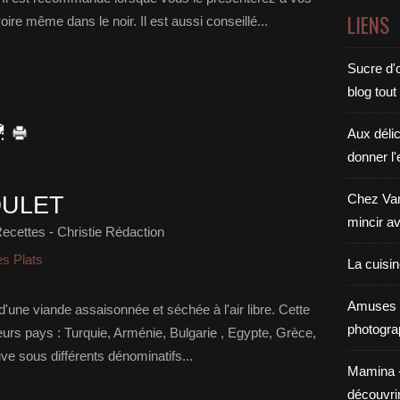
LIENS
oire même dans le noir. Il est aussi conseillé...
Sucre d'o
blog tout
Aux déli
donner l'
Chez Van
OULET
mincir av
ecettes - Christie Rédaction
es Plats
La cuisi
Amuses 
d'une viande assaisonnée et séchée à l'air libre. Cette
photogra
eurs pays : Turquie, Arménie, Bulgarie , Egypte, Grèce,
ve sous différents dénominatifs...
Mamina - E
découvri