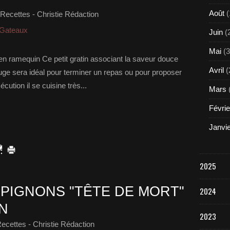
Août
(
Recettes - Christie Rédaction
 Gateaux
Juin
(
Mai
(3
e en ramequin Ce petit gratin associant la saveur douce
Avril
(
rouge sera idéal pour terminer un repas ou pour proposer
cution il se cuisine très...
Mars
Févrie
Janvi
2025
PIGNONS "TÊTE DE MORT"
2024
N
2023
ecettes - Christie Rédaction