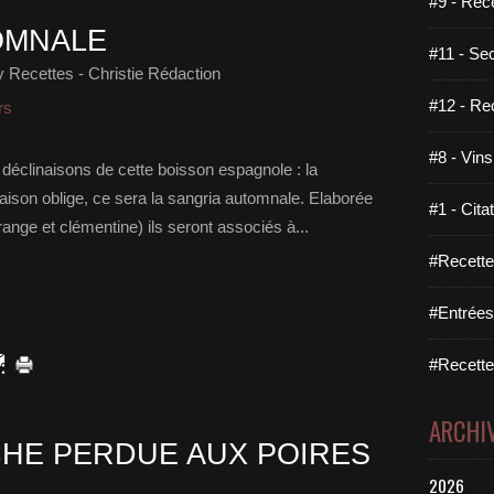
#9 - Rec
OMNALE
#11 - Se
 Recettes - Christie Rédaction
#12 - Re
rs
#8 - Vins
éclinaisons de cette boisson espagnole : la
i saison oblige, ce sera la sangria automnale. Elaborée
#1 - Cita
nge et clémentine) ils seront associés à...
#Recette
#Entrées
#Recettes
ARCHI
CHE PERDUE AUX POIRES
2026