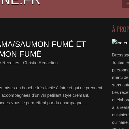
À PRO
AMA/SAUMON FUMÉ ET
MON FUMÉ
Dressage
Toutes le
 Recettes - Christie Rédaction
personnel
merci de 
sans auto
 mises en bouche très facile à faire et qui ne prennent
Les rece
 accompagnées d'un vin pétillant style crémant,
et élabo
ances vous le permettent par du champagne....
à la réal
cuisinièr
culinaire