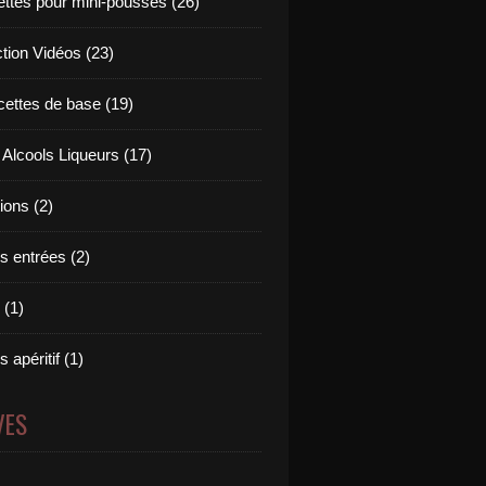
ettes pour mini-pousses (26)
ction Vidéos (23)
cettes de base (19)
 Alcools Liqueurs (17)
tions (2)
s entrées (2)
 (1)
 apéritif (1)
VES