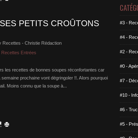
CATÉG
T SES PETITS CROÛTONS
#3 - Rece
#4 - Rec
 Recettes - Christie Rédaction
#2 - Rec
- Recettes Entrées
#0 - Apéri
oirs les recettes de bonnes soupes réconfortantes car
 semaine prochaine vont dégringoler !!. Alors pourquoi
#7 - Déco
ail. Moins connu que la soupe à...
#10 - Inf
#6 - Truc
#5 - Prés