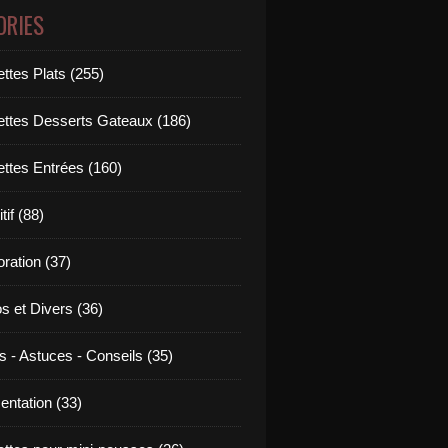
ORIES
ttes Plats (255)
ettes Desserts Gateaux (186)
ettes Entrées (160)
tif (88)
ration (37)
os et Divers (36)
s - Astuces - Conseils (35)
entation (33)