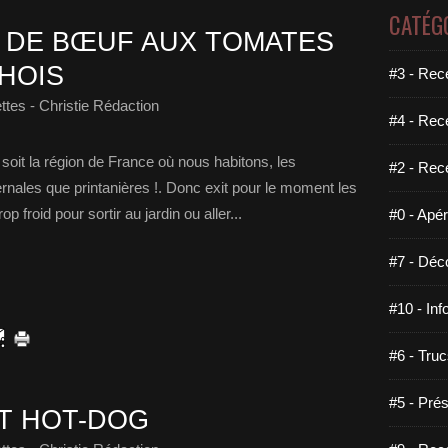
CATÉG
 DE BŒUF AUX TOMATES
HOIS
#3 - Rece
tes - Christie Rédaction
#4 - Rec
oit la région de France où nous habitons, les
#2 - Rec
rnales que printanières !. Donc exit pour le moment les
op froid pour sortir au jardin ou aller...
#0 - Apéri
#7 - Déco
#10 - Inf
#6 - Truc
#5 - Prés
IT HOT-DOG