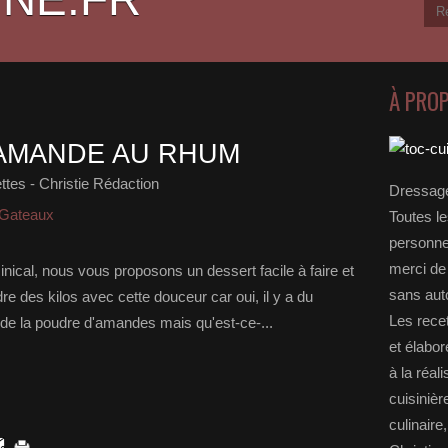
À PRO
AMANDE AU RHUM
tes - Christie Rédaction
Dressage
 Gateaux
Toutes le
personnel
merci de 
inical, nous vous proposons un dessert facile à faire et
sans auto
 des kilos avec cette douceur car oui, il y a du
Les rece
y a de la poudre d'amandes mais qu'est-ce-...
et élabo
à la réal
cuisinièr
culinaire