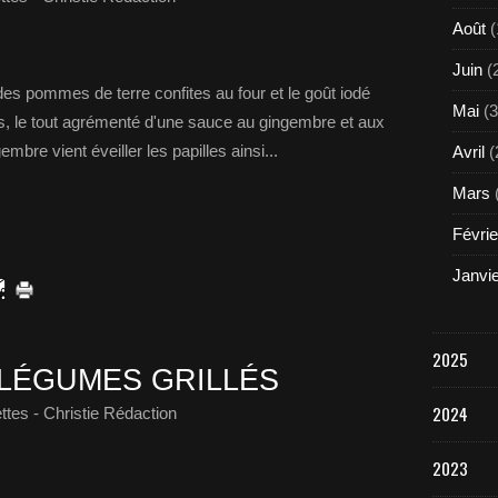
Août
(
Juin
(
des pommes de terre confites au four et le goût iodé
Mai
(3
s, le tout agrémenté d'une sauce au gingembre et aux
bre vient éveiller les papilles ainsi...
Avril
(
Mars
Févrie
Janvi
2025
 LÉGUMES GRILLÉS
2024
tes - Christie Rédaction
2023