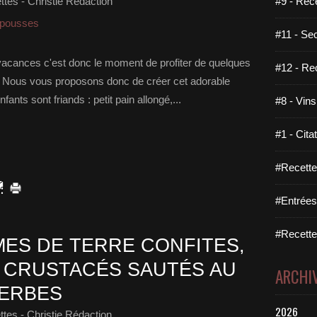
tes - Christie Rédaction
#9 - Rec
i-pousses
#11 - Se
acances c'est donc le moment de profiter de quelques
#12 - Re
s. Nous vous proposons donc de créer cet adorable
ants sont friands : petit pain allongé,...
#8 - Vins
#1 - Cita
#Recette
#Entrées
#Recettes
ES DE TERRE CONFITES,
 CRUSTACÉS SAUTÉS AU
ARCHI
HERBES
2026
tes - Christie Rédaction