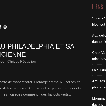
LIENS
Sucre d'o
blog tout
Aux déli
donner l'
U PHILADELPHIA ET SA
Chez Van
NCIENNE
mincir av
es - Christie Rédaction
La cuisi
Amuses 
cette de rosbeef farci. Fromage crémeux , herbes et
photogra
délicieuse farce. Ce rosbeef se prépare au four et il
es noisettes comme ici, des haricots verts...
Mamina - E
découvri