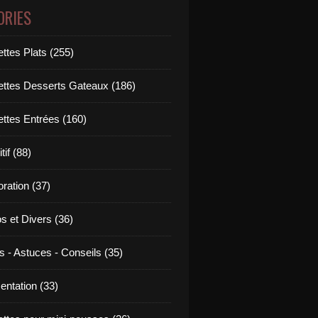
ORIES
ttes Plats (255)
ettes Desserts Gateaux (186)
ettes Entrées (160)
tif (88)
ration (37)
os et Divers (36)
s - Astuces - Conseils (35)
entation (33)