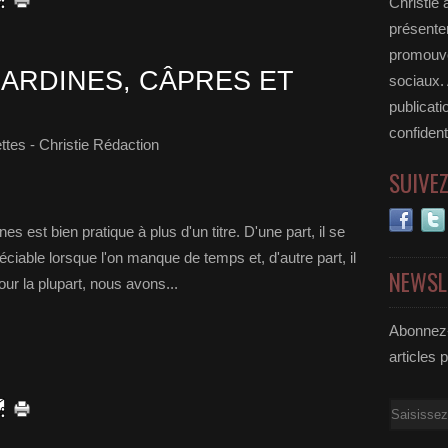
Christie 
présenter
promouvoi
SARDINES, CÂPRES ET
sociaux.
publicati
confident
tes - Christie Rédaction
SUIVE
s est bien pratique à plus d'un titre. D'une part, il se
éciable lorsque l'on manque de temps et, d'autre part, il
NEWSL
ur la plupart, nous avons...
Abonnez-
articles 
Email