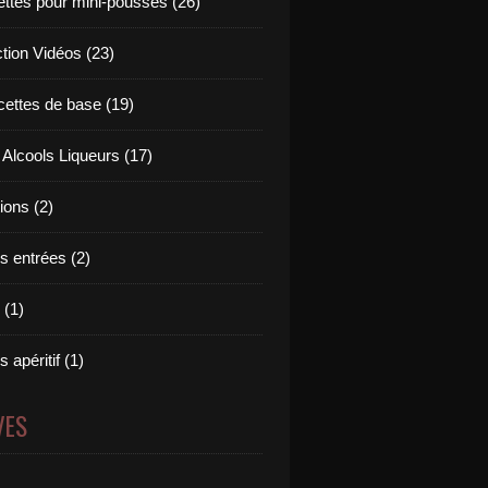
ettes pour mini-pousses (26)
ction Vidéos (23)
cettes de base (19)
 Alcools Liqueurs (17)
tions (2)
s entrées (2)
 (1)
 apéritif (1)
VES