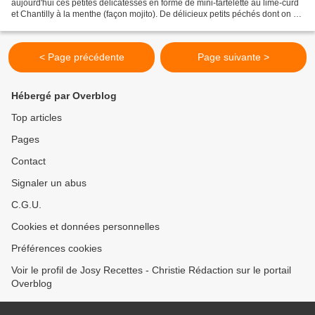
aujourd'hui ces petites délicatesses en forme de mini-tartelette au lime-curd
et Chantilly à la menthe (façon mojito). De délicieux petits péchés dont on ne
fera qu'une bouchée...
< Page précédente
Page suivante >
Hébergé par Overblog
Top articles
Pages
Contact
Signaler un abus
C.G.U.
Cookies et données personnelles
Préférences cookies
Voir le profil de Josy Recettes - Christie Rédaction sur le portail
Overblog