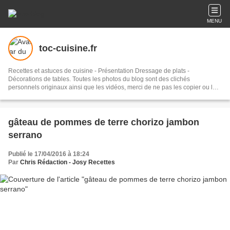
MENU
toc-cuisine.fr
Recettes et astuces de cuisine - Présentation Dressage de plats -
Décorations de tables. Toutes les photos du blog sont des clichés
personnels originaux ainsi que les vidéos, merci de ne pas les copier ou les
reproduire sans autorisation et sans citer leur source. Les recettes
proposées ont toutes été testées et élaborées à la maison. Nous sommes
deux à la réalisation de ce blog, Josy la "chef cuisinière" amatrice pour la
partie inspiration culinaire, réalisation des recettes et photos, et Christie
gâteau de pommes de terre chorizo jambon
administratrice pour rédiger, présenter les articles et les photos et
serrano
promouvoir le blog sur le net et les réseaux sociaux. Abonnez-vous pour ne
pas rater nos publications, vos mails resteront strictement confidentiels.
Bonne visite !!
Publié le 17/04/2016 à 18:24
Par
Chris Rédaction - Josy Recettes