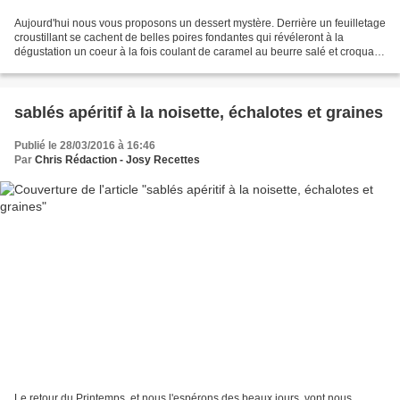
Aujourd'hui nous vous proposons un dessert mystère. Derrière un feuilletage
croustillant se cachent de belles poires fondantes qui révéleront à la
dégustation un coeur à la fois coulant de caramel au beurre salé et croquant
de pralin aux noisettes. Chaque...
sablés apéritif à la noisette, échalotes et graines
Publié le 28/03/2016 à 16:46
Par
Chris Rédaction - Josy Recettes
Le retour du Printemps, et nous l'espérons des beaux jours, vont nous